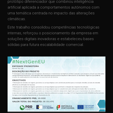
protótipo diferenciador que combinou inteligência
artificial aplicada a comportamentos autónomos com
uma temática centrada no impacto das alterações
climáticas.
Este trabalho consolidou competências tecnológicas
internas, reforçou o posicionamento da empresa em
soluções digitais inovadoras e estabeleceu bases
sólidas para futura escalabilidade comercial.